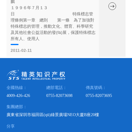
鵬
１９９６年７月１３
日 特殊標志管
理條例第一章 總則 第一條 為了加強對
特殊標志的管理，推動文化、體育、科學研究
及其他社會公益活動的發(fā)展，保護特殊標志
所有人、使用人
2011-02-11
全國熱線：
總部電話：
傳真號碼：
4009-426-426
0755-82073698
0755-82073695
集團總部：
廣東省深圳市福田區(qū)綠景廣場NEO大廈B座20樓
分享