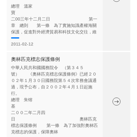
總理 溫家
寶
二00三年十二月二日 第一
章 總則 第一條 為了實施知識產權海關
保護，促進對外經濟貿易和科技文化交往，維
2011-02-12
奧林匹克標志保護條例
中華人民共和國國務院令 （第３４５
號） 《奧林匹克標志保護條例》已經２０
０２年１月３０日國務院第５４次常務會議通
過，現予公布，自２００２年４月１日起施
行
總理 朱镕
基
二００二年二月四
日 奧林匹克
標志保護條例 第一條 為了加強對奧林匹
克標志的保護，保障奧林